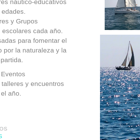
eres náutico-educativos
s edades.
es y Grupos
escolares cada año.
sadas para fomentar el
 por la naturaleza y la
partida.
 Eventos
 talleres y encuentros
 el año.
DOS
S