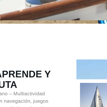
APRENDE Y
UTA
no – Multiactividad
 navegación, juegos