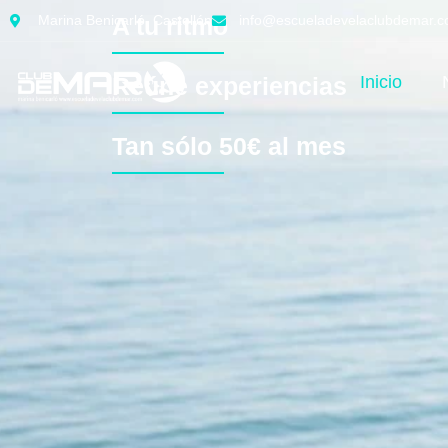
Marina Benicarló, Castellón
A tu ritmo
info@escueladevelaclubdemar.
Inicio
Reúne experiencias
Tan sólo 50€ al mes